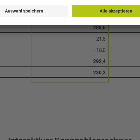
- 298,1
71,6
288,6
21,8
- 18,0
292,4
230,3