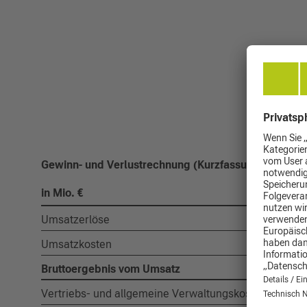
Gewinn- und Verlustrechnung (Kurzfassung)
in Mio. €
Umsatzerlöse
Umsatzkosten
Bruttoergebnis vom Umsatz
Vertriebs- und allgemeine Verwaltungskosten