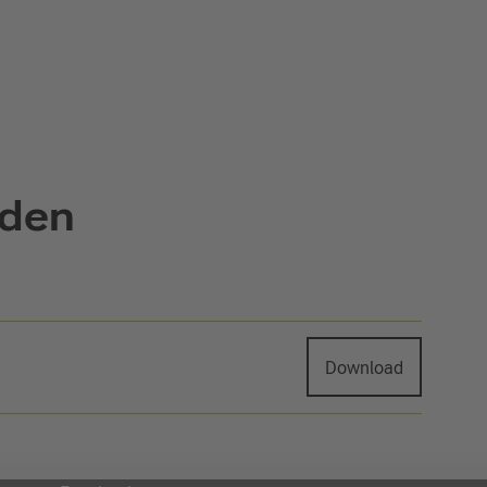
aden
Download