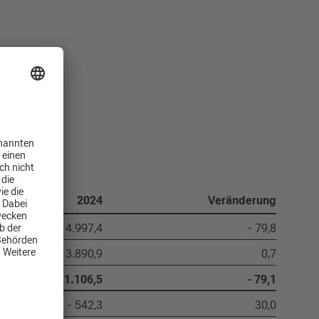
2024
Veränderung
4.997,4
- 79,8
- 3.890,9
0,7
1.106,5
- 79,1
- 542,3
30,0