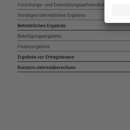
Forschungs- und Entwicklungsaufwendungen
Sonstiges betriebliches Ergebnis
Betriebliches Ergebnis
Beteiligungsergebnis
Finanzergebnis
Ergebnis vor Ertragsteuern
Konzern-Jahresüberschuss