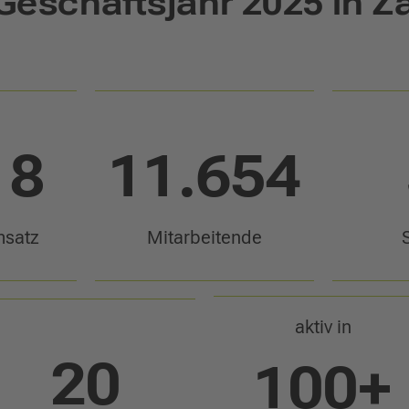
Geschäftsjahr 2025 in Z
18
11.654
msatz
Mitarbeitende
aktiv in
20
100
+