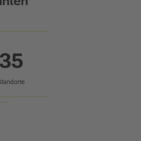
ahlen
35
Standorte