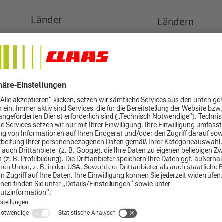
Länder
Ländern
2025
4.917,6
- 3.890,2
1.027,4
- 512,3